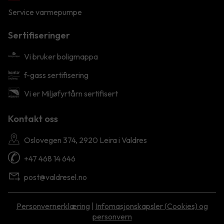
Service varmepumpe
Sertifiseringer
Vi bruker boligmappa
f-gass sertifisering
Vi er Miljøfyrtårn sertifisert
Kontakt oss
Oslovegen 374, 2920 Leira i Valdres
+47 468 14 646
post@valdresel.no
Personvernerklæring
|
Infomasjonskapsler (Cookies) og
personvern