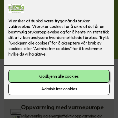
Hvorfor bør du velge panelovn?
Panelovner fra Nobø og Dimplex
Oppvarming med varmepumpe
Miljøvennlig og energieffektiv oppvarming av