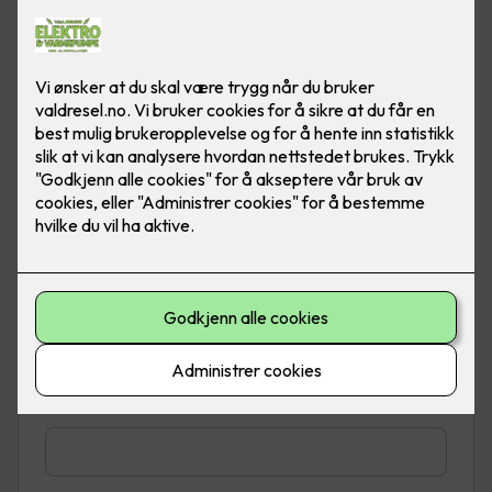
Telefon
*
E-post
*
Adresse
*
Sted
*