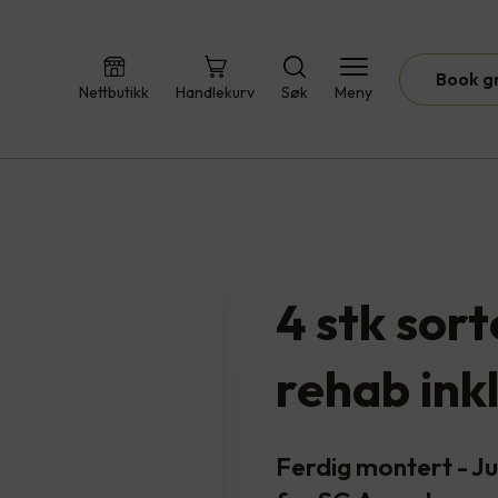
Book g
Nettbutikk
Handlekurv
Søk
Meny
4 stk sor
rehab ink
Ferdig montert - 