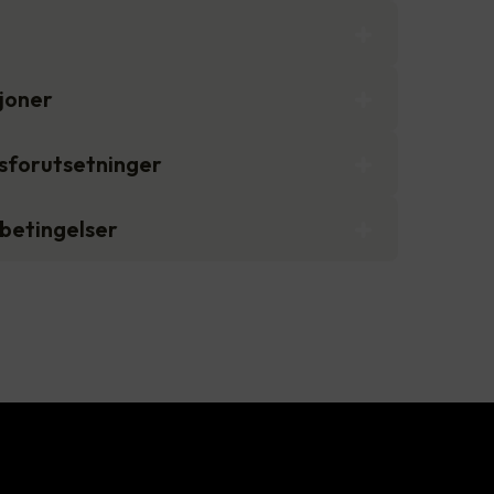
sjoner
gsforutsetninger
sbetingelser