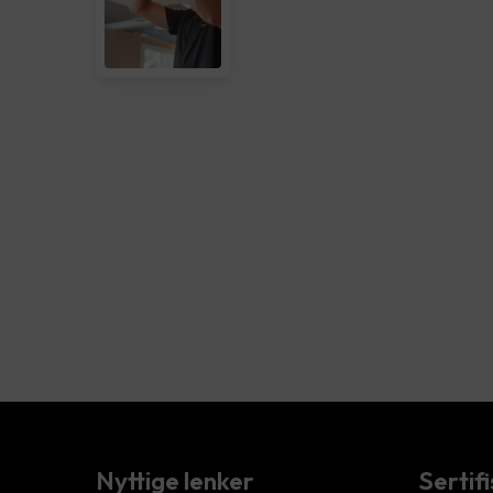
Nyttige lenker
Sertif