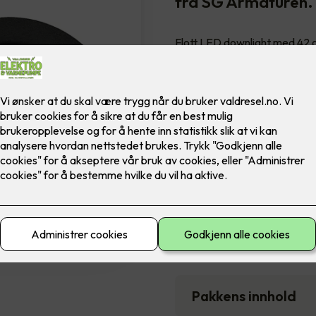
fra SG Armaturen.
Flott LED downlight med 42 gr
innendørs bruke, inkl. LED di
Farge
5,900
,-
Antall
-
Pakkens innhold