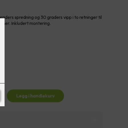
aders spredning og 30 graders vipp i to retninger til
mmer. Inkludert montering.
+
Legg i handlekurv