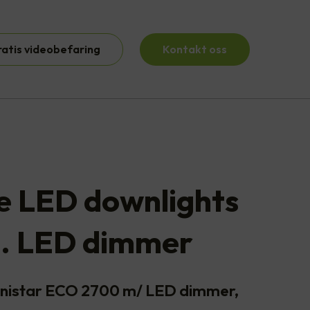
ratis videobefaring
Kontakt oss
te LED downlights
l. LED dimmer
Junistar ECO 2700 m/ LED dimmer,