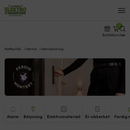
0
Butikk
Kurv
Søk
Nettbutikk
Varme
Varmestyring
Alarm
Belysning
Elektromateriell
El-sikkerhet
Ferdig 