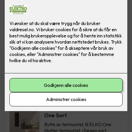
Vis flere
filtre
Bytte av termostat - ELKO
One Hvit
Bytte av termostat, til ELKO One
Matter termostat, i fargen hvit.
Inkludert montering.
2,850
,-
Bytte av termostat - ELKO
One Sort
Bytte av termostat, til ELKO One
Matter termostat, i fargen sort.