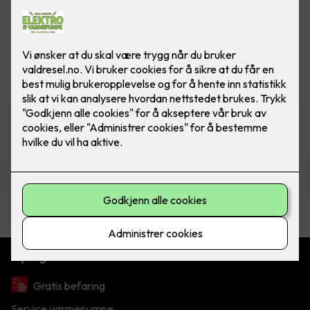
Vis flere
filtre
Komfyrvakt mKomfy Wally
m/trådløs sensor
Komfyrvakt mKomfy 25 Wally fra CTM
Lyng.
5,750
,-
Nyttige lenker
Gratis befaring
Service varmepumpe