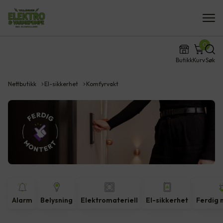
0
Butikk
Kurv
Søk
Nettbutikk
El-sikkerhet
Komfyrvakt
Alarm
Belysning
Elektromateriell
El-sikkerhet
Ferdig 