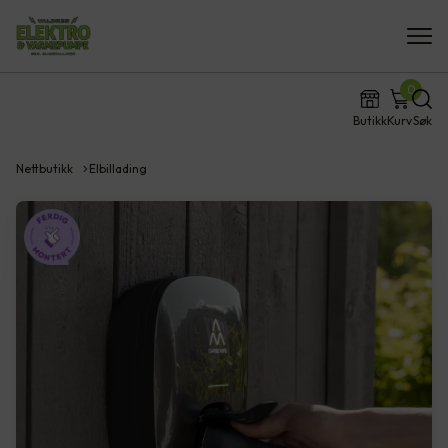
0
Butikk
Kurv
Søk
Nettbutikk
Elbillading