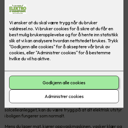
Charge Amps Luna
Ferdig montert elbillader. Ny lader, fullstappet
med teknologi og flott design.
Charge Amps Luna integreres sømløst inn i hjemmet ditt og
forblir tilkoblet for å dekke behovene dine.
Enten du lader bilen med strøm fra nettet eller fra
solcelleanlegget, kan du være trygg på at alt elektrisk utstyr
i boligen fungerer som normalt.
Mens du lager mat, kjører oppvaskmaskinen, vasker klær og