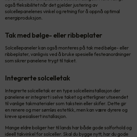
også fleksibilitet når det gjelder justering av
solcellepanelenes vinkel og retning for å oppnå optimal
energiproduksjon.
Tak med bølge- eller ribbeplater
Solcellepaneler kan også monteres på tak med bølge- eller
ribbeplater, vanligvis ved å bruke spesielle festeanordninger
som sikrer panelene trygt til taket.
Integrerte solcelletak
Integrerte solcelletak er en type solcelleinstallasjon der
panelene er integrert i selve taket og etterligner utseendet
til vanlige takmaterialer som takstein eller skifer. Dette gir
en renere og mer sømløs estetikk, men kan være dyrere og
kreve spesialisert installasjon.
Mange eldre boliger her til lands har både gode solforhold og
ideell takvinkel for solceller. Skal du bygge nytt, har du gode