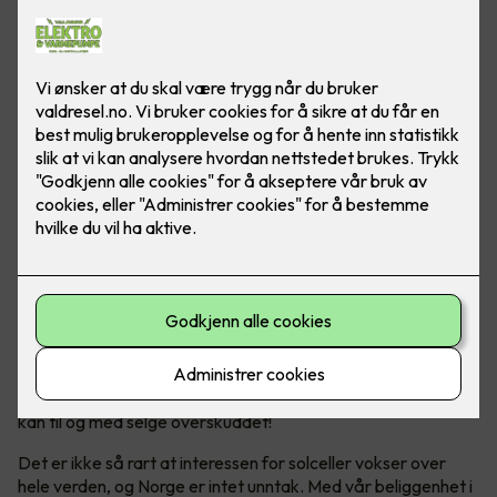
Solceller er en bærekraftig energikilde, som hjelper både
miljøet og lommeboka over tid. Og ja - Norge er helt
ypperlig for solcellepanel!
Bli din egen strømprodusent
Solenergi har blitt en stadig mer populær og bærekraftig
energikilde. Ikke bare produserer man sin egen energi, man
kan til og med selge overskuddet!
Det er ikke så rart at interessen for solceller vokser over
hele verden, og Norge er intet unntak. Med vår beliggenhet i