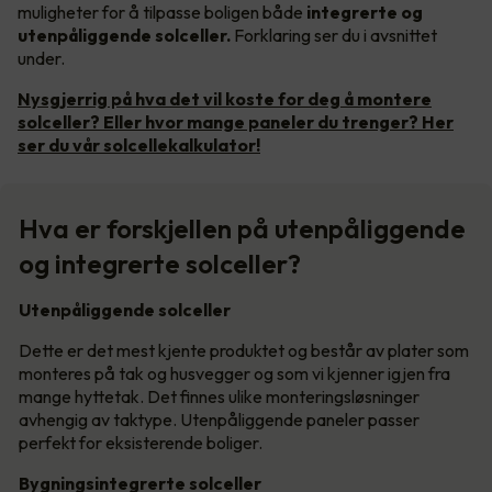
muligheter for å tilpasse boligen både
integrerte og
utenpåliggende solceller.
Forklaring ser du i avsnittet
under.
Nysgjerrig på hva det vil koste for deg å montere
solceller? Eller hvor mange paneler du trenger? Her
ser du vår solcellekalkulator!
Hva er forskjellen på utenpåliggende
og integrerte solceller?
Utenpåliggende solceller
Dette er det mest kjente produktet og består av plater som
monteres på tak og husvegger og som vi kjenner igjen fra
mange hyttetak. Det finnes ulike monteringsløsninger
avhengig av taktype. Utenpåliggende paneler passer
perfekt for eksisterende boliger.
Bygningsintegrerte solceller