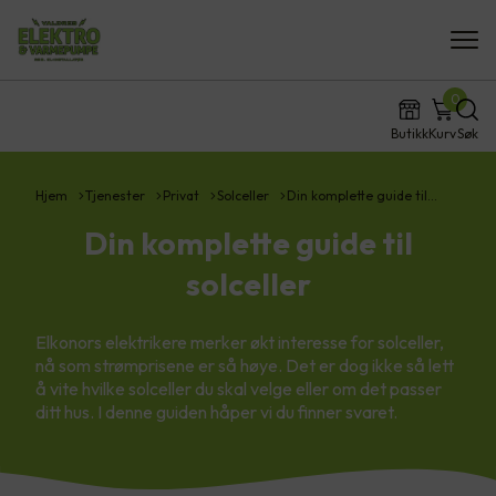
0
Butikk
Kurv
Søk
Hjem
Tjenester
Privat
Solceller
Din komplette guide til…
Din komplette guide til
solceller
Elkonors elektrikere merker økt interesse for solceller,
nå som strømprisene er så høye. Det er dog ikke så lett
å vite hvilke solceller du skal velge eller om det passer
ditt hus. I denne guiden håper vi du finner svaret.