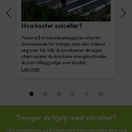
Hva koster solceller?
Prisen på et solcelleanlegg kan virke litt
skremmende for mange, men det vil lønne
seg over tid. Når du produserer din egen
strøm sparer du ikke bare energikostnader,
du kan i tillegg selge overskudds…
Les mer
Trenger du hjelp med solceller?
Våre kompetente og dyktige elektrikere kan hjelpe deg med