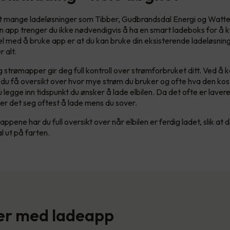
et mange ladeløsninger som Tibber, Gudbrandsdal Energi og Watte
l en app trenger du ikke nødvendigvis å ha en smart ladeboks for å 
el med å bruke app er at du kan bruke din eksisterende ladeløsning
 alt.
 strømapper gir deg full kontroll over strømforbruket ditt. Ved å kob
n du få oversikt over hvor mye strøm du bruker og ofte hva den ko
 legge inn tidspunkt du ønsker å lade elbilen. Da det ofte er laver
er det seg oftest å lade mens du sover.
appene har du full oversikt over når elbilen er ferdig ladet, slik at de
l ut på farten.
er med ladeapp