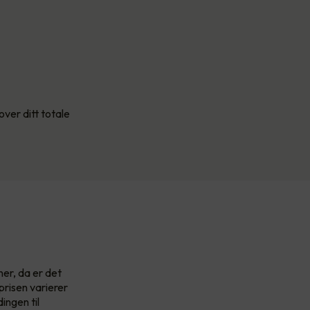
over ditt totale
ner, da er det
prisen varierer
ingen til