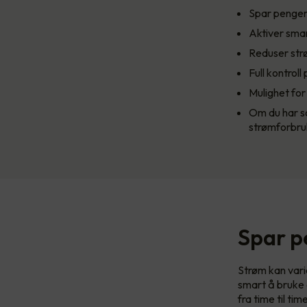
Spar penger 
Aktiver sma
Reduser str
Full kontroll
Mulighet for
Om du har sol
strømforbru
Spar p
Strøm kan varie
smart å bruke 
fra time til ti