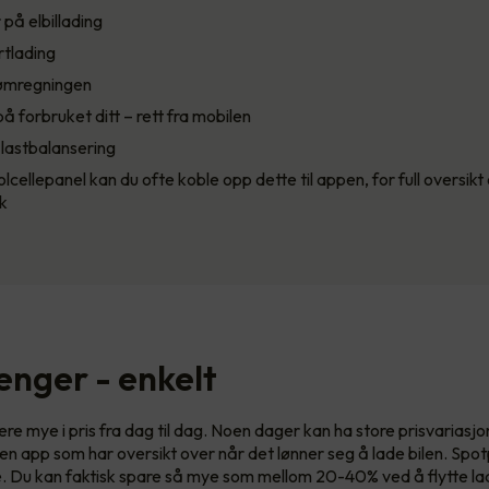
på elbillading
rtlading
ømregningen
 på forbruket ditt – rett fra mobilen
 lastbalansering
cellepanel kan du ofte koble opp dette til appen, for full oversikt 
k
enger - enkelt
re mye i pris fra dag til dag. Noen dager kan ha store prisvariasjo
en app som har oversikt over når det lønner seg å lade bilen. Spot
me. Du kan faktisk spare så mye som mellom 20-40% ved å flytte lad