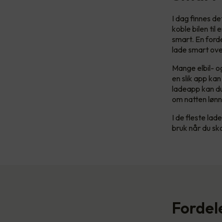
I dag finnes d
koble bilen ti
smart. En ford
lade smart over
Mange elbil- og
en slik app ka
ladeapp kan du
om natten lønn
I de fleste lade
bruk når du ska
Fordel