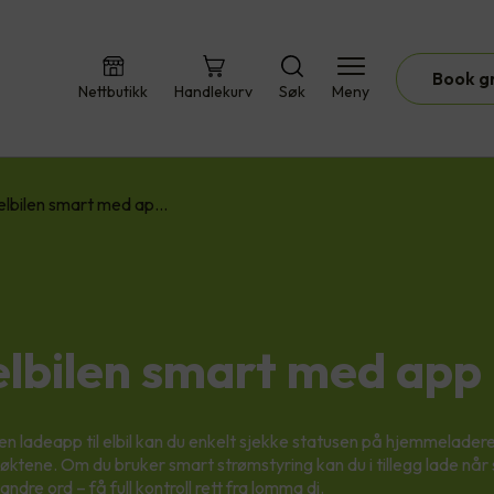
Book g
Nettbutikk
Handlekurv
Søk
Meny
elbilen smart med ap…
elbilen smart med app
en ladeapp til elbil kan du enkelt sjekke statusen på hjemmeladere
øktene. Om du bruker smart strømstyring kan du i tillegg lade når
 andre ord – få full kontroll rett fra lomma di.