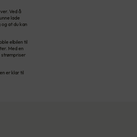
ver. Ved å
kunne lade
 og at du kan
le elbilen til
ster. Med en
e strømpriser
n er klar til