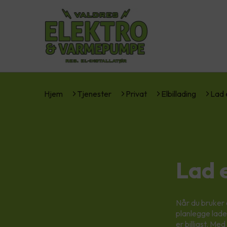
Hjem
Tjenester
Privat
Elbillading
Lad 
Lad 
Når du bruker 
planlegge lade
er billigst. Med