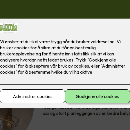
LED-striper kan fremheve partier du synes er
arkitektur eller andre designelementer i hj
effekter, unikt og enestående design og rett
Trenger du råd? Våre dyktige elektrikere er
oss og start planleggingen av en bedre belys