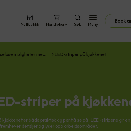
Book g
Nettbutikk
Handlekurv
Søk
Meny
seløse muligheter me…
LED-striper på kjøkkenet
ED-striper på kjøkken
 kjøkkenet er både praktisk og pent å se på. LED-stripene gir en 
fremhever detaljer og lyser opp arbeidsområdet.