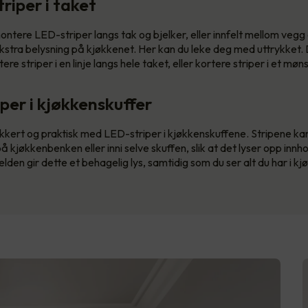
riper i taket
ntere LED-striper langs tak og bjelker, eller innfelt mellom vegg 
 ekstra belysning på kjøkkenet. Her kan du leke deg med uttrykket.
e striper i en linje langs hele taket, eller kortere striper i et møns
iper i kjøkkenskuffer
kkert og praktisk med LED-striper i kjøkkenskuffene. Stripene k
 kjøkkenbenken eller inni selve skuffen, slik at det lyser opp innh
elden gir dette et behagelig lys, samtidig som du ser alt du har i k