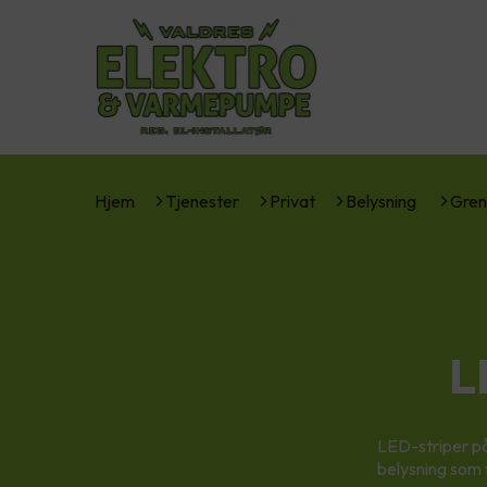
Hjem
Tjenester
Privat
Belysning
Gren
L
LED-striper på
belysning som 