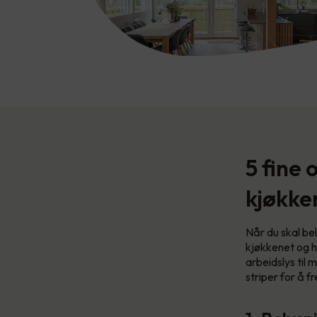
5 fine 
kjøkke
Når du skal bel
kjøkkenet og h
arbeidslys til 
striper for å 