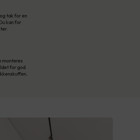
og tak for en
 Du kan for
ter.
an monteres
oldet for god
jøkkenskuffen.