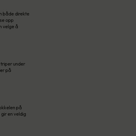
n både direkte
yse opp
n velge å
striper under
jer på
sokkelen på
gir en veldig