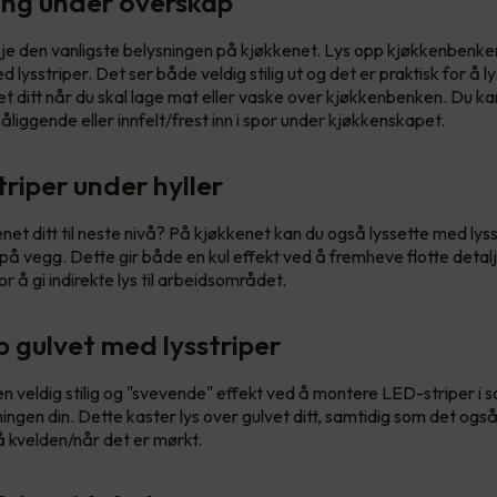
ning under overskap
je den vanligste belysningen på kjøkkenet. Lys opp kjøkkenbenke
d lysstriper. Det ser både veldig stilig ut og det er praktisk for å l
 ditt når du skal lage mat eller vaske over kjøkkenbenken. Du ka
liggende eller innfelt/frest inn i spor under kjøkkenskapet.
riper under hyller
enet ditt til neste nivå? På kjøkkenet kan du også lyssette med lys
 på vegg. Dette gir både en kul effekt ved å fremheve flotte detal
r å gi indirekte lys til arbeidsområdet.
p gulvet med lysstriper
n veldig stilig og "svevende" effekt ved å montere LED-striper i 
ngen din. Dette kaster lys over gulvet ditt, samtidig som det også 
på kvelden/når det er mørkt.