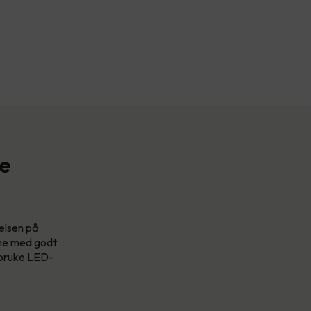
se
relsen på
one med godt
u bruke LED-