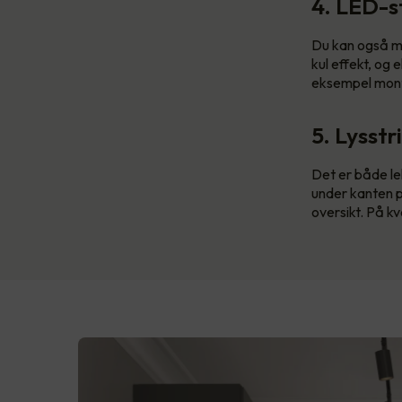
4. LED-st
Du kan også mo
kul effekt, og
eksempel monter
5. Lysstr
Det er både le
under kanten på
oversikt. På kv