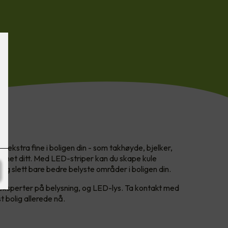
 ekstra fine i boligen din - som takhøyde, bjelker,
emmet ditt. Med LED-striper kan du skape kule
 og slett bare bedre belyste områder i boligen din.
 eksperter på belysning, og LED-lys. Ta kontakt med
t bolig allerede nå.