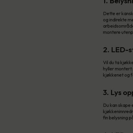
1. Belys
Dette er kansk
og indirekte me
arbeidsområdet
montere utenpå
2. LED-st
Vil du ta kjøkk
hyller montert
kjøkkenet og fo
3. Lys op
Du kan skape e
kjøkkeninnredni
fin belysning 