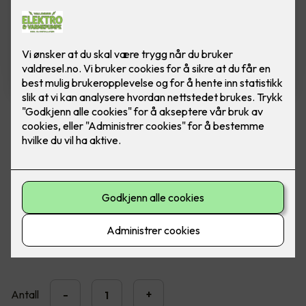
PORTLYKT LIMFJORD
HVIT, 60W, E27, IP44 - kun 1 igjen
Epoxylakkert presstøpt aluminium, klart glass.
Produktark
250
,-
Antall
-
+